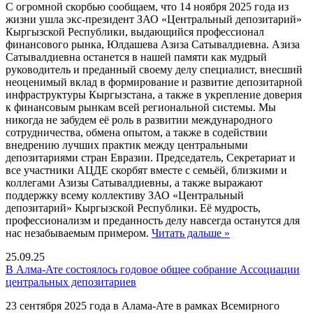
С огромной скорбью сообщаем, что 14 ноября 2025 года из
жизни ушла экс-президент ЗАО «Центральный депозитарий»
Кыргызской Республики, выдающийся профессионал
финансового рынка, Юлдашева Азиза Сатывалдиевна. Азиза
Сатывалдиевна останется в нашей памяти как мудрый
руководитель и преданный своему делу специалист, внесший
неоценимый вклад в формирование и развитие депозитарной
инфраструктуры Кыргызстана, а также в укрепление доверия
к финансовым рынкам всей региональной системы. Мы
никогда не забудем её роль в развитии международного
сотрудничества, обмена опытом, а также в содействии
внедрению лучших практик между центральными
депозитариями стран Евразии. Председатель, Секретариат и
все участники АЦДЕ скорбят вместе с семьёй, близкими и
коллегами Азизы Сатывалдиевны, а также выражают
поддержку всему коллективу ЗАО «Центральный
депозитарий» Кыргызской Республики. Её мудрость,
профессионализм и преданность делу навсегда останутся для
нас незабываемым примером.
Читать дальше »
25.09.25
В Алма-Ате состоялось годовое общее собрание Ассоциации
центральных депозитариев
23 сентября 2025 года в Алама-Ате в рамках Всемирного