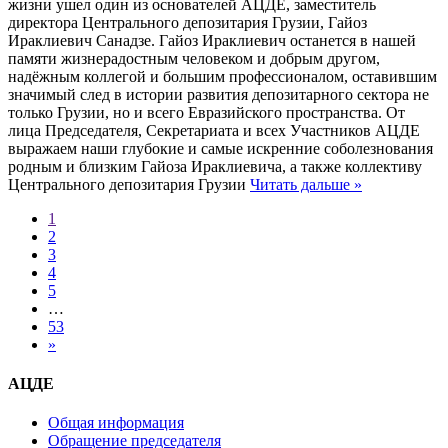
жизни ушел один из основателей АЦДЕ, заместитель
директора Центрального депозитария Грузии, Гайоз
Ираклиевич Санадзе. Гайоз Ираклиевич останется в нашей
памяти жизнерадостным человеком и добрым другом,
надёжным коллегой и большим профессионалом, оставившим
значимый след в истории развития депозитарного сектора не
только Грузии, но и всего Евразийского пространства. От
лица Председателя, Секретариата и всех Участников АЦДЕ
выражаем наши глубокие и самые искренние соболезнования
родным и близким Гайоза Ираклиевича, а также коллективу
Центрального депозитария Грузии
Читать дальше »
1
2
3
4
5
…
53
»
АЦДЕ
Общая информация
Обращение председателя