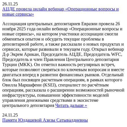
26.11.25
АЦДЕ провела онлайн вебинар «Операционные вопросы и
новые сервисы»
Ассоциация центральных депозитариев Евразии провела 26
ноября 2025 года онлайн вебинар «Операционные вопросы и
новые сервисы», на котором участники ассоциации смогли
обменяться опытом и обсудить текущие проблемы в
депозитарной работе, а также рассказали о новых продуктах и
сервисах, которые развивали в текущем году. Открыл вебинар
Д-р Экрем Арикан, Председатель АЦДЕ, Председатель WFC,
Председатель и член Правления Центрального депозитария
Турции (MKK). Он отметил важность регулярных встреч,
которые позволяют сверяться по ключевым вопросам и вместе
двигаться вперед в развитии финансовых рынков. Отдельный
блок был посвящен расчетным операциям, в рамках которого
Овилла Маршафени (KSEI), специалист по расчётным
операциям, рассказала о расширении возможностей рыночной
инфраструктуры, повышении эффективности моделей
управления денежными средствами в экосистеме
центрального депозитария
Читать дальше »
24.11.25
Памяти Юлдашевой Азизы Сатывалдиевны