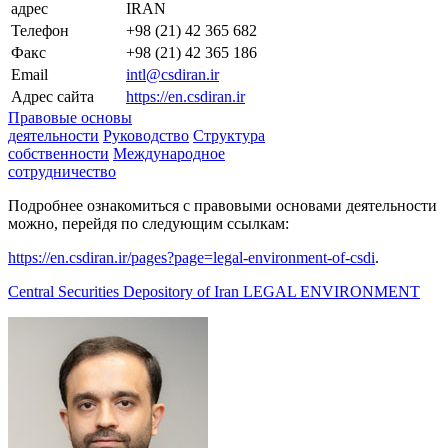
адрес
IRAN
Телефон
+98 (21) 42 365 682
Факс
+98 (21) 42 365 186
Email
intl@csdiran.ir
Адрес сайта
https://en.csdiran.ir
Правовые основы
деятельности
Руководство
Структура
собственности
Международное
сотрудничество
Подробнее ознакомиться с правовыми основами деятельности
можно, перейдя по следующим ссылкам:
https://en.csdiran.ir/pages?page=legal-environment-of-csdi
.
Central Securities Depository of Iran LEGAL ENVIRONMENT