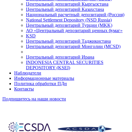
Центральный депозитарий Кыргызстана
Центральный депозитарий Казахстана
Национальный расчетный депозитарий (Россия)
National Settlement Depository (NSD Russia)
Центральный депозитарий Турции (MKK)
АО «Центральный депозитарий ценных бумаг»
KSD
Центральный депозитарий Таджикистана
Центральный депозитарий Монголии (MCSD)
Центральный депозитарий Ирана
INDONESIA CENTRAL SECURITIES
DEPOSITORY (KSEI)
Наблюдатели
Информационные материалы
Политика обработки ПДн
Контакты
Подпишитесь на наши новости