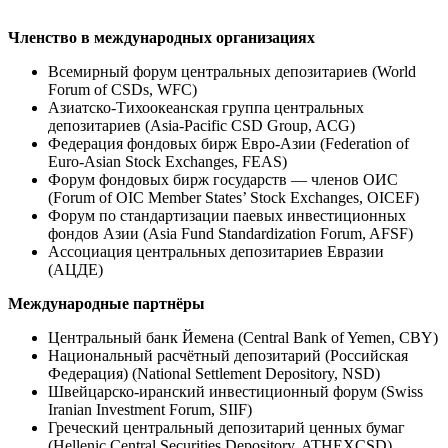
Членство в международных организациях
Всемирный форум центральных депозитариев (World
Forum of CSDs, WFC)
Азиатско-Тихоокеанская группа центральных
депозитариев (Asia-Pacific CSD Group, ACG)
Федерация фондовых бирж Евро-Азии (Federation of
Euro-Asian Stock Exchanges, FEAS)
Форум фондовых бирж государств — членов ОИС
(Forum of OIC Member States’ Stock Exchanges, OICEF)
Форум по стандартизации паевых инвестиционных
фондов Азии (Asia Fund Standardization Forum, AFSF)
Ассоциация центральных депозитариев Евразии
(АЦДЕ)
Международные партнёры
Центральный банк Йемена (Central Bank of Yemen, CBY)
Национальный расчётный депозитарий (Российская
Федерация) (National Settlement Depository, NSD)
Швейцарско-иранский инвестиционный форум (Swiss
Iranian Investment Forum, SIIF)
Греческий центральный депозитарий ценных бумаг
(Hellenic Central Securities Depository, ATHEXCSD)